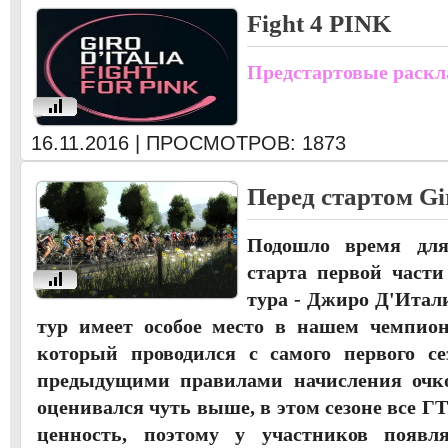
Fight 4 PINK
Предстартовые раскла
u
16.11.2016 | ПРОСМОТРОВ: 1873
Перед стартом Giro
Подошло время для
старта первой части 
u
тура - Джиро Д'Итал
тур имеет особое место в нашем чемпио
который проводился с самого первого с
предыдущими правилами начисления очко
оценивался чуть выше, в этом сезоне все Г
ценность, поэтому у участников появл